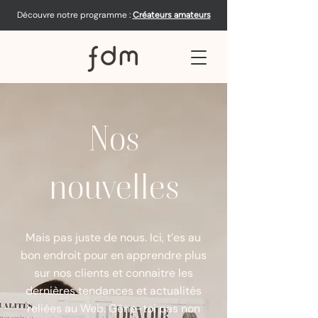
Découvre notre programme :
Créateurs amateurs
Nos
nouvelles
Mais pas juste de nous. Ici, t’es au
bon endroit pour en apprendre plus
sur nos clients et connaitre les
dernières tendances et actualités
reliées au Web. Gêne-toi pas non