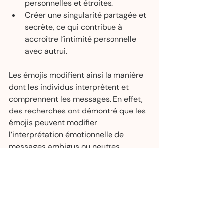
personnelles et étroites.
Créer une singularité partagée et 
secrète, ce qui contribue à 
accroître l’intimité personnelle 
avec autrui.
Les émojis modifient ainsi la manière 
dont les individus interprètent et 
comprennent les messages. En effet, 
des recherches ont démontré que les 
émojis peuvent modifier 
l’interprétation émotionnelle de 
messages ambigus ou neutres, 
augmentant ainsi la perception 
positive du message.
Cependant, les émojis peuvent être 
interprétés différemment selon 
l’expéditeur ou le contexte. Il y a donc 