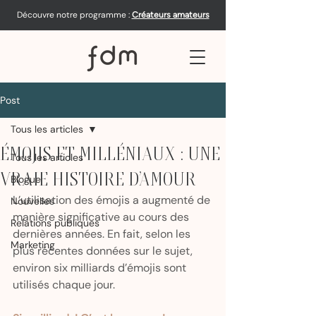
Découvre notre programme :
Créateurs amateurs
Post
Tous les articles
ÉMOJIS ET MILLÉNIAUX : UNE
Tous les articles
VRAIE HISTOIRE D’AMOUR
Blogue
L’utilisation des émojis a augmenté de 
Nouvelles
manière significative au cours des 
Relations publiques
dernières années. En fait, selon les 
Marketing
plus récentes données sur le sujet, 
environ six milliards d’émojis sont 
utilisés chaque jour. 