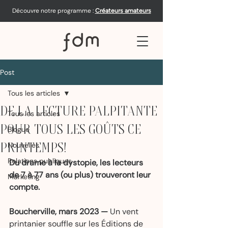
Découvre notre programme :
Créateurs amateurs
Post
Tous les articles
DE LA LECTURE PALPITANTE
Tous les articles
POUR TOUS LES GOÛTS CE
Blogue
PRINTEMPS!
Nouvelles
Relations publiques
Du drame à la dystopie, les lecteurs 
de 7 à 77 ans (ou plus) trouveront leur 
Marketing
compte.
Boucherville, mars 2023 —
 Un vent 
printanier souffle sur les Éditions de 