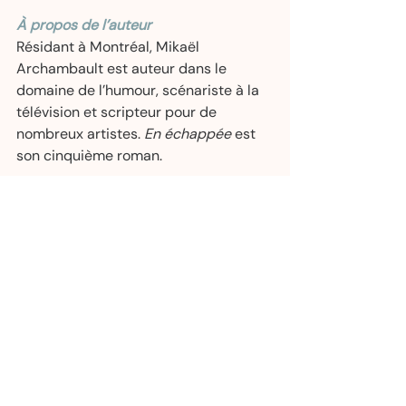
À propos de l’auteur
Résidant à Montréal, Mikaël 
Archambault est auteur dans le 
domaine de l’humour, scénariste à la 
télévision et scripteur pour de 
nombreux artistes. 
En échappée
 est 
son cinquième roman.  
Édition papier — 27,95 $  
Epub — 20,99 $   
Adultes | 
Chick lit
 — 
Collection « Lime et 
Citron »