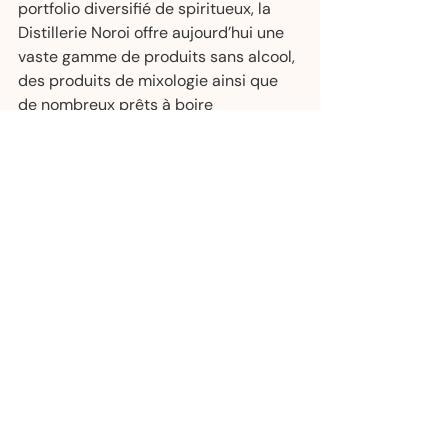
portfolio diversifié de spiritueux, la 
Distillerie Noroi offre aujourd’hui une 
vaste gamme de produits sans alcool, 
des produits de mixologie ainsi que 
de nombreux prêts à boire 
disponibles à la SAQ et en épicerie! 
Distillerie Noroi, au cœur de 
l’innovation! 
FACEBOOK 
@DistillerieNOROI
 • 
INSTAGRAM 
@distillerienoroi
-30- 
Pour en savoir plus sur ces nouveaux 
prêts à boire, obtenir un échantillon 
pour dégustation ou une entrevue, 
nous vous invitons à communiquer 
avec :   