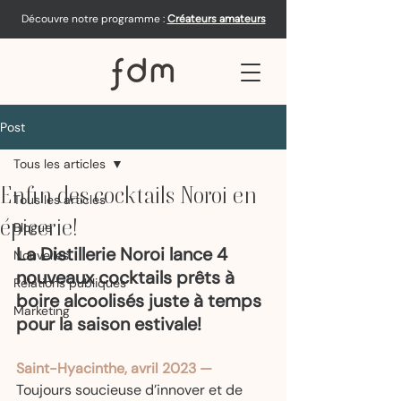
Découvre notre programme :
Créateurs amateurs
Post
Tous les articles
Enfin des cocktails Noroi en
Tous les articles
épicerie!
Blogue
La Distillerie Noroi lance 4 
Nouvelles
nouveaux cocktails prêts à 
Relations publiques
boire alcoolisés juste à temps 
Marketing
pour la saison estivale!
Saint-Hyacinthe, avril 2023 —
Toujours soucieuse d’innover et de 