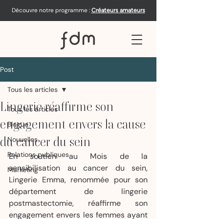
Découvre notre programme :
Créateurs amateurs
Post
Tous les articles
Lingerie réaffirme son
Tous les articles
engagement envers la cause
Blogue
du cancer du sein
Nouvelles
Relations publiques
En soutien au Mois de la 
sensibilisation au cancer du sein, 
Marketing
Lingerie Emma, renommée pour son 
département de lingerie 
postmastectomie, réaffirme son 
engagement envers les femmes ayant 