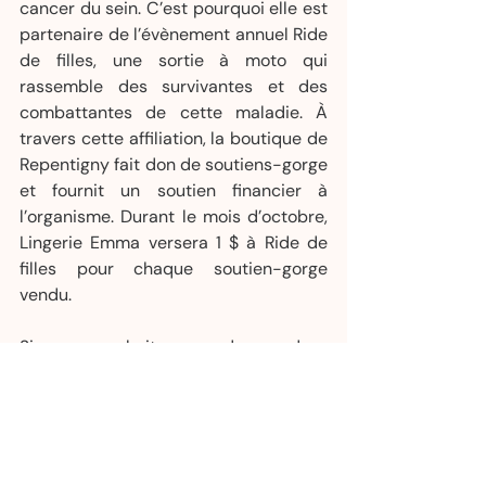
cancer du sein. C’est pourquoi elle est 
partenaire de l’évènement annuel Ride 
de filles, une sortie à moto qui 
rassemble des survivantes et des 
combattantes de cette maladie. À 
travers cette affiliation, la boutique de 
Repentigny fait don de soutiens-gorge 
et fournit un soutien financier à 
l’organisme. Durant le mois d’octobre, 
Lingerie Emma versera 1 $ à Ride de 
filles pour chaque soutien-gorge 
vendu.
Si vous souhaitez prendre rendez-
vous en boutique pour un ajustement 
avec une corsetière spécialisée en 
lingerie postmastectomie ou découvrir 
les modèles Anita, visitez 
lingerieemma.com
.