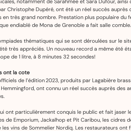
icales, notamment de Sarahmée et Sara Dufour, ainsi q
r Christophe Dupéré, ont été un réel succès auprès de
 en très grand nombre. Prestation plus populaire du fes
que endiablé de Mona de Grenoble a fait salle comble.
mpiades thématiques qui se sont déroulées sur le sit
été très appréciés. Un nouveau record a même été étab
ope de 1 litre, à 8 minutes 32 secondes! 
s ont la cote
officiels de l’édition 2023, produits par Lagabière brass
er Hemmingford, ont connu un réel succès auprès des 
s. 
ui ont particulièrement conquis le public et fait jaser 
es de Emporium, Jackalhop et Pit Caribou, les cidres d
e les vins de Sommelier Nordiq. Les restaurateurs ont 