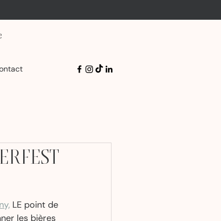
e
ontact
OBERFEST
ny,
 LE point de 
ner les bières 