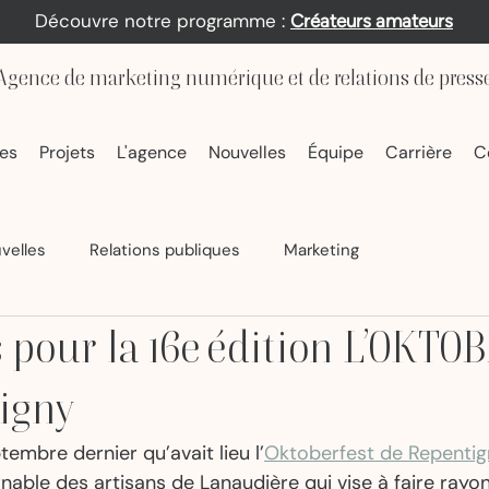
Découvre notre programme :
Créateurs amateurs
Agence de marketing numérique et de relations de press
es
Projets
L'agence
Nouvelles
Équipe
Carrière
C
velles
Relations publiques
Marketing
 pour la 16e édition L’OKT
igny
tembre dernier qu’avait lieu l’
Oktoberfest de Repentig
able des artisans de Lanaudière qui vise à faire rayon