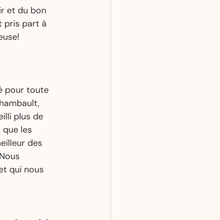
ir et du bon 
 pris part à 
euse! 
é pour toute 
chambault, 
lli plus de 
 que les 
illeur des 
 Nous 
et qui nous 