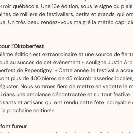
erroir québécois. Une 16e édition, sous le signe du plais
es de milliers de festivaliers, petits et grands, qui ont
e! Un très beau rendez-vous malgré la météo caprici
pour l’Oktoberfest
16ième édition est extraordinaire et une source de fiert
ribué au succès de cet événement », souligne Justin Ar
rfest de Repentigny.  « Cette année, le festival a accuei
sont plus de 400 bières de 45 microbrasseries locales,
déguster. Nous sommes fiers de mettre en vedette le me
ci dans une ambiance décontractée et surtout festive.
sants et artisans qui ont rendu cette fête incroyable 
la prochaine édition!» 
font fureur