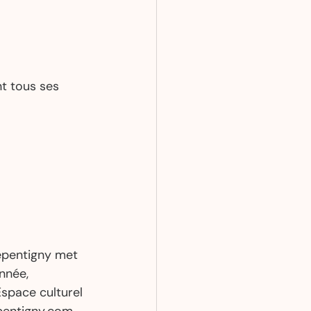
t tous ses 
epentigny met 
nnée, 
Espace culturel 