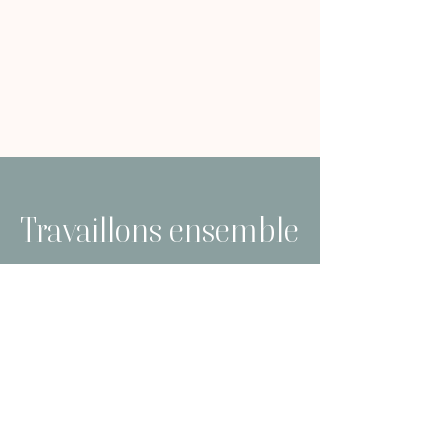
Travaillons ensemble
Envoie-nous 2-3 photos de toi à
l’adresse
info@agencefdm.com
et
viens tripper avec nous autres dans
nos séances de création de contenu.