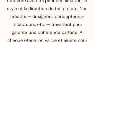
collabore avec toi pour définir le ton, le
style et la direction de tes projets. Nos
créatifs — designers, concepteurs-
rédacteurs, etc. — travaillent pour
garantir une cohérence parfaite. À
chaque étape, on valide et ajuste pour
une qualité professionnelle.
Nos domaines
d’expertise
Mode et beauté | Alimentation et boissons
| Technologie et produits domestiques |
Santé et bien-être | Hôtellerie et tourisme |
Construction et rénovation | Commerces