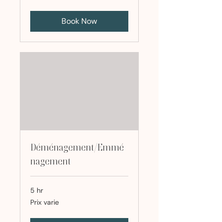
Book Now
Déménagement/Emmé
nagement
5 hr
Prix
Prix varie
varie