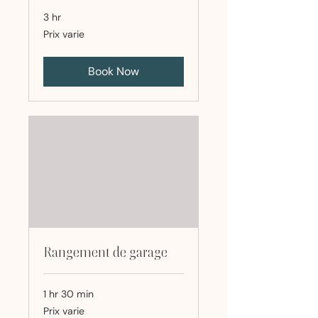
3 hr
Prix
Prix varie
varie
Book Now
Rangement de garage
1 hr 30 min
Prix
Prix varie
varie