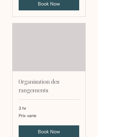
Book Now
Organisation des
rangements
3 hr
Prix
Prix varie
varie
Book Now