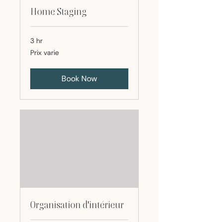
Home Staging
3 hr
Prix
Prix varie
varie
Book Now
Organisation d'intérieur