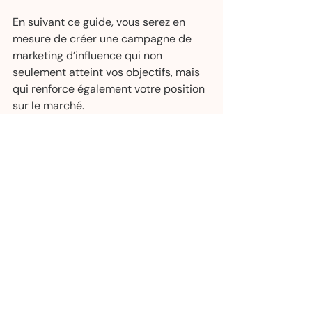
En suivant ce guide, vous serez en 
mesure de créer une campagne de 
marketing d’influence qui non 
seulement atteint vos objectifs, mais 
qui renforce également votre position 
sur le marché.
Notre équipe est là pour vous épauler 
dans cette aventure, en élaborant des 
stratégies personnalisées pour que 
chaque influenceur devienne un 
véritable ambassadeur de votre 
marque.
Faites équipe avec nous et 
transformez votre vision en succès 
mesurable.