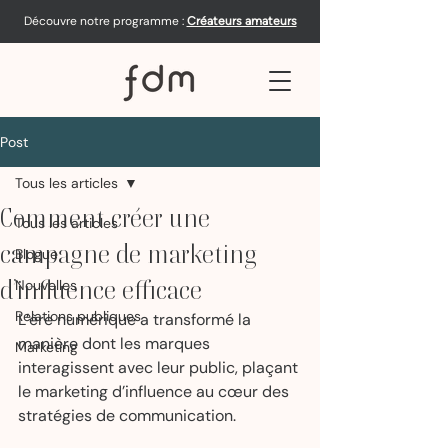
Découvre notre programme :
Créateurs amateurs
Post
Tous les articles
Comment créer une
Tous les articles
campagne de marketing
Blogue
d’influence efficace
Nouvelles
Relations publiques
L’ère numérique a transformé la 
manière dont les marques 
Marketing
interagissent avec leur public, plaçant 
le marketing d’influence au cœur des 
stratégies de communication.