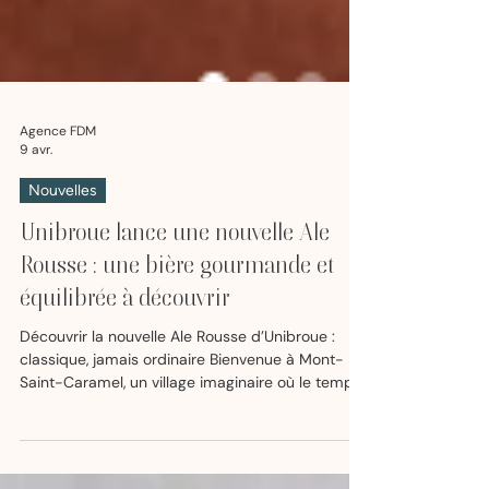
Agence FDM
9 avr.
Nouvelles
Unibroue lance une nouvelle Ale
Rousse : une bière gourmande et
équilibrée à découvrir
Découvrir la nouvelle Ale Rousse d’Unibroue :
classique, jamais ordinaire Bienvenue à Mont-
Saint-Caramel, un village imaginaire où le temps
ralentit et où chaque verre devient une invitation