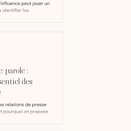
influence peut jouer un
 identifier les
ent à vos valeurs
-parole :
sentiel des
e
es relations de presse
st pourquoi on propose
orte-parole.