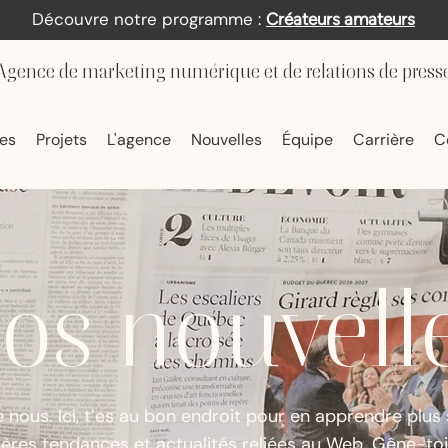
Découvre notre programme :
Créateurs amateurs
Agence de marketing numérique et de relations de press
es
Projets
L'agence
Nouvelles
Équipe
Carrière
C
os nouvell
 nous. Ici, t’es au bon endroit pour en apprendre plus 
ières tendances et actualités reliées au Web. Gêne-to