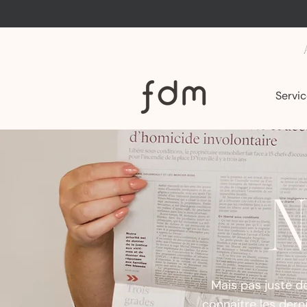
Servic
N
Mais pas juste de
connaitre les dern