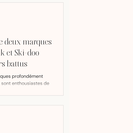
re deux marques
k et Ski-doo
rs battus
rques profondément
i, sont enthousiastes de
’une...