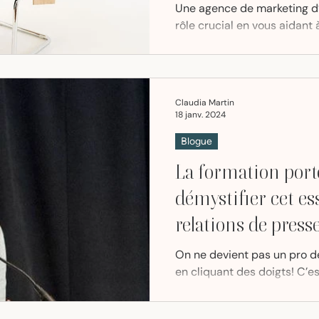
Une agence de marketing d’
rôle crucial en vous aidant à
influenceurs qui correspond
Claudia Martin
18 janv. 2024
Blogue
La formation porte
démystifier cet es
relations de press
On ne devient pas un pro d
en cliquant des doigts! C’e
aux clients une formation p