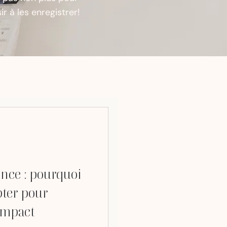
 à les enregistrer!
ence : pourquoi
pter pour
impact