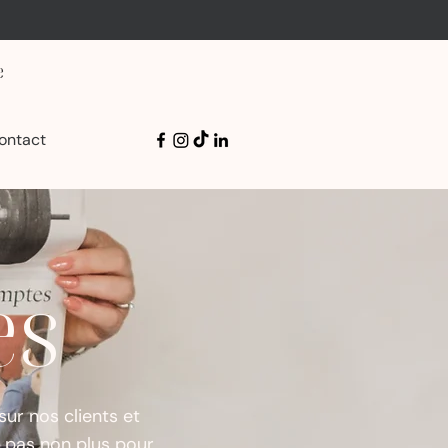
e
ontact
es
sur nos clients et
i pas non plus pour